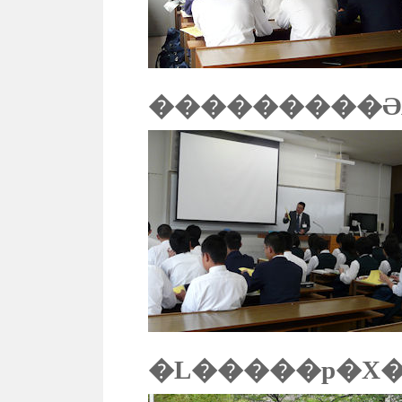
���������Ə
�L�����p�X