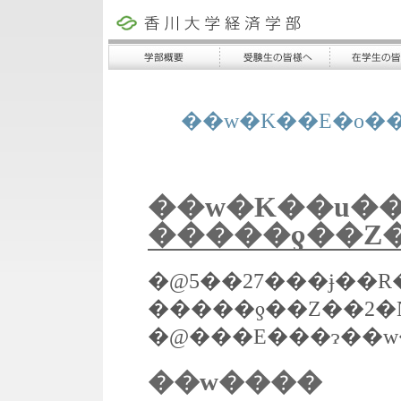
��w�K��E�o�
��w�K��u�
�����ƍ��Z�
�@5��27���ɉ��R
��w����