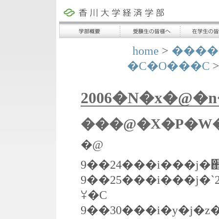
home
>
����
�C�O���C
>
2006�N�x�@�
���@�X�P�W�
�@
9��24���i���j�֋
9��25���i���j�
ꌤ�C
9��30���i�y�j�