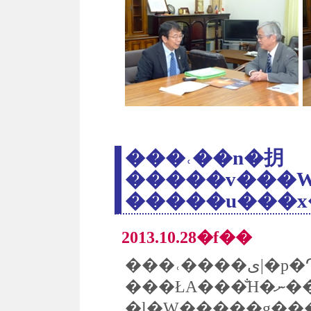
���˓��n�抈
�����v���W
2013.10.28�f��
���˓����ی|�p�Ղ̍s���Ă��鈾
���ŁA���̐H�ނ����������u���x�ݏ��v�i�T���̂݁j���w�������ɂ���ĉ^�c����Ă��܂��B�n��}