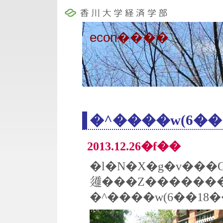
econ����
�^����w(6��
2013.12.26�f��
�l�N�X�g�v���O�����
𗬋���Z�����