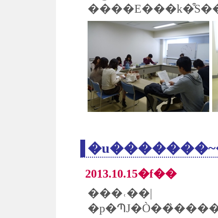
2013.10.15�f��
���˓��|