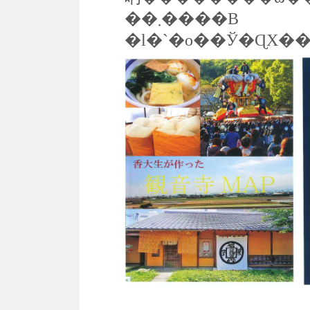
��܂����B