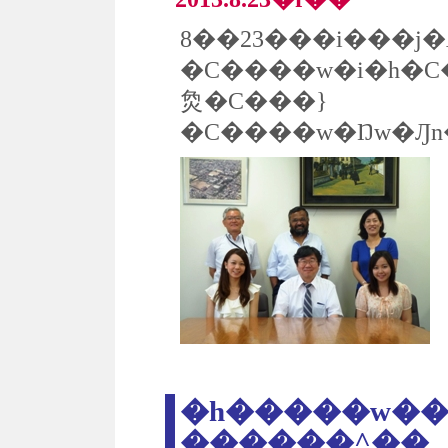
8��23���i���j
�C����w�i�h�C�c�
烉�C���}
�h�����w��
������^��