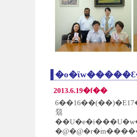
�o�ϊw�����Ɛ
2013.6.19�f��
6��16��(��)�E1
𗬓
�@�@�r�ؗm����