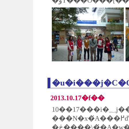
�u�i���j�C
2013.10.17�f��
�ڂ����\��́A