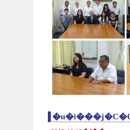
�u�i���j�C�