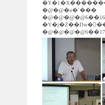
�Y�{�X������
�@�@�u�`���
�@�@�@�@6��1
�Y�j�Ζ��Ŋw�񂾂
�@�@�@�@6��1