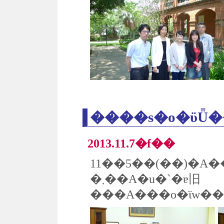
����s�o�ϋǕ
2013.11.7�f��
�܂��A�u�`�ɐ旧