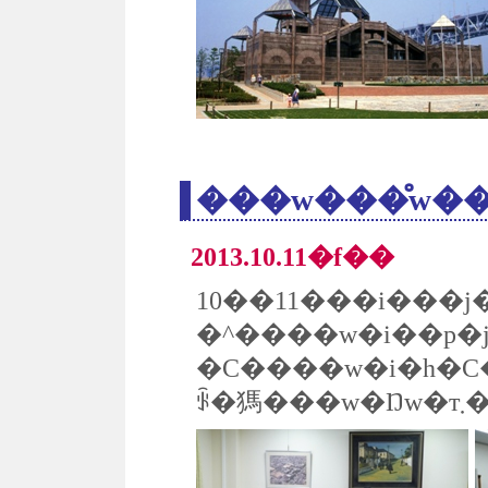
���w���̊w�
2013.10.11�f��
�^����w�i��p�
�C����w�i�h�
ꂩ�獁��