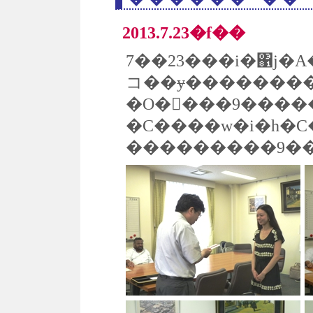
2013.7.23�f��
7��23���i�΁j�
�O����9����