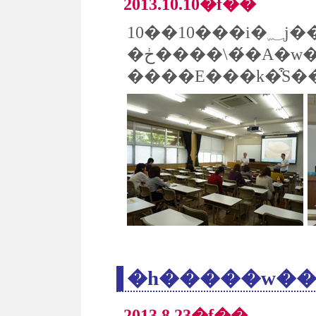
2013.10.10�f��
�ڂ����\��́A
�h�����w��
2013.8.23�f��