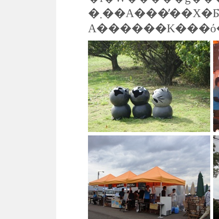
�܂��A���̕��X�Ƃ̌𗬁