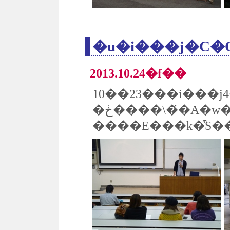
�u�i���j�C
2013.10.24�f��
�ڂ����\��́A