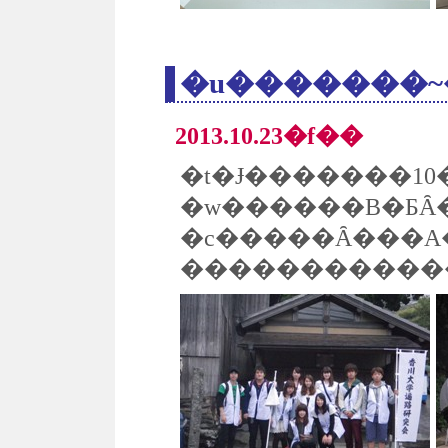
2013.10.23�f��
�w������B�ƂȂ�
�c�����Ȃ���A���˓��