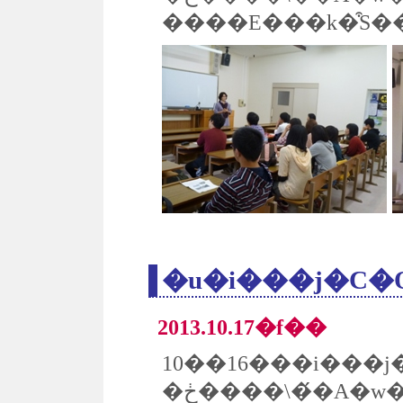
�u�i���j�C
2013.10.17�f��
�ڂ����\��́A