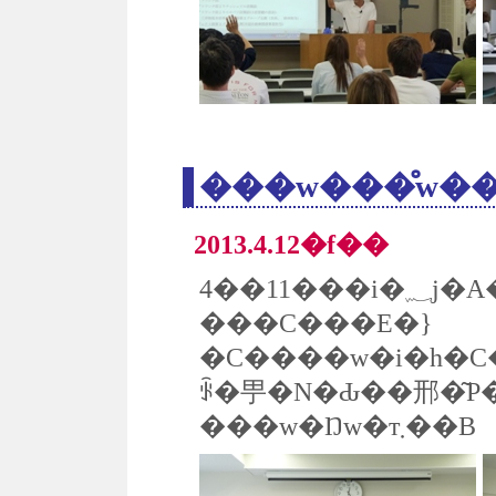
���w���̊w�
2013.4.12�f��
���C���E�}
�C����w�i�h�C
ꂩ�甼�N�Ԃ��邢�͂P
���w�Ŋw�т܂��B