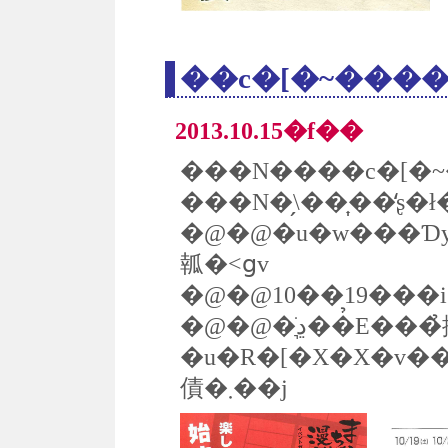
2013.10.15�f��
���N�̗\��͎��̒ʂ�
�@�@�u�w���Ɗy���ޒ������@
瓡�˂ցv
�@�@10��19���i
�@�@�ڍׂ͉��̉E���̉摜
�u�R�[�X�X�v
債�܂��j