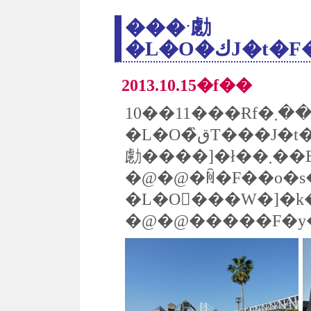
���ˑ勴
2013.10.15�f��
10��11���Ɍf�ڂ��܂������ˑ勴
�L�O�ق̏T���J�t�F���X�^�[�g���܂����B�L�O�ق̊C���ɂ���K���X����Ő��ˑ
勴����]�ł��܂�
�@�@�ꏊ�F��o�s
�L�O�ٓ��W�]�k
�@�@�����F�y�j