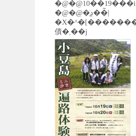
�@�@10��19���i
�@�@�ڍׂ͉��̃|
�X�^�[������
債�܂��j