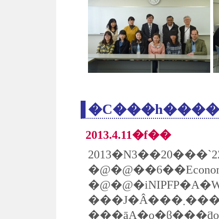
2013.4.11�f��
2013�N3��20���
�@�@��6��Economic Th
�@�@�iNIPFP�A
���J�Â���܂����B3���Ԃɂ킽
���āA�o�ϐ���ƌ