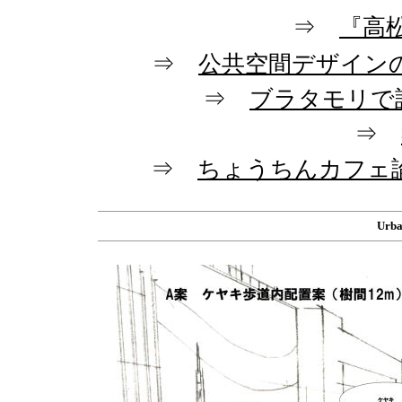
⇒
『高
⇒
公共空間デザイン
⇒
ブラタモリで語
⇒
⇒
ちょうちんカフェ
Urba