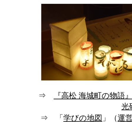
⇒
『高松 海城町の物語
光
⇒ 「
学びの地図
」（
運営