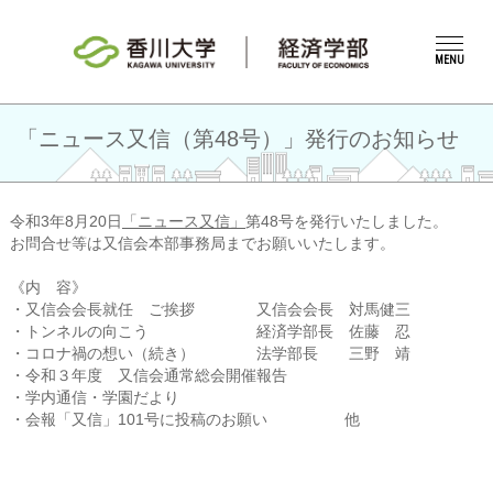
MENU
「ニュース又信（第48号）」発行のお知らせ
令和3年8月20日
「ニュース又信」
第48号を発行いたしました。
お問合せ等は又信会本部事務局までお願いいたします。
《内 容》
・又信会会長就任 ご挨拶 又信会会長 対馬健三
・トンネルの向こう 経済学部長 佐藤 忍
・コロナ禍の想い（続き） 法学部長 三野 靖
・令和３年度 又信会通常総会開催報告
・学内通信・学園だより
・会報「又信」101号に投稿のお願い 他