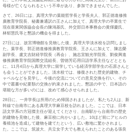
母様が亡くなられるという不幸があり、参加できませんでした。
さて、26日には、真理大学の葉能哲学長と学長夫人、郭正徳進修推
廣教育学院長、秘書兼通訳の王さんに加えて、真理大学の卒業生で
現在亜東関係協会会長の陳鴻基氏、外交部日本事務会の黄煇慶氏、
林郁慧氏等と懇談の機会を得ました。
27日には、故宮博物館を見物した後、真理大学淡水校を訪問しまし
た。葉学長、郭正徳進修推廣教育学院長、王さんに加えて、陳志榮
副学長、盧文吉財経学院長（再会）、施志宜観光学院長、劉俊興進
修推廣教育学院国際交流組長、曽徳芳応用日語学系主任などととも
に、11月4日から真理大学に留学している経済学部学生の石原さんと
も会うことができました。淡水校では、修復された歴史的建物、チ
ャペルなどを見学し、今後の交流についての意見交換を行い、その
中で叢書や紀要類の交換が約束されました。懇談の中で、日本語の
堪能な方が多いのには、改めて感心させられました。
28日に、一井学長は所用のため帰国されましたが、私たち2人は、新
幹線で台南市にある真理大学麻豆校を訪れました。ここでは、日本
語文学系の方冠傑主任が迎えてくださり、台南駅から台南市の歴史
的建物を見物した後、麻豆校に向かいました。10ほど前にアヒルの
養殖池を造成して建物を建てたという、広い敷地に驚かされまし
た。ここでは、筑波大、共立女子大でも教えられたことのある張良