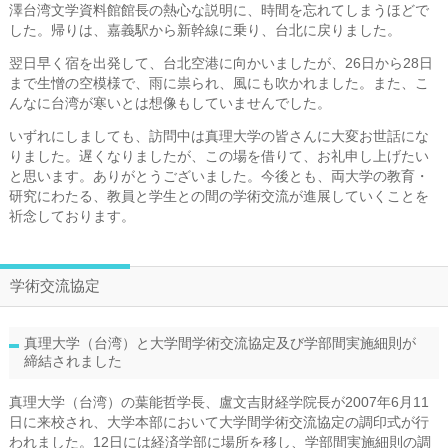
澤台湾文学資料館館長の熱心な説明に、時間を忘れてしまうほどで
した。帰りは、嘉義駅から新幹線に乗り、台北に戻りました。
翌日早く宿を出発して、台北空港に向かいましたが、26日から28日
まで生憎の空模様で、雨に祟られ、風にも吹かれました。また、こ
んなに台湾が寒いとは想像もしていませんでした。
いずれにしましても、訪問中は真理大学の皆さんに大変お世話にな
りました。遅くなりましたが、この場を借りて、お礼申し上げたい
と思います。ありがとうございました。今後とも、両大学の教育・
研究にわたる、教員と学生との間の学術交流が進展していくことを
祈念しております。
学術交流協定
真理大学（台湾）と大学間学術交流協定及び学部間実施細則が
締結されました
真理大学（台湾）の葉能哲学長、盧文吉財経学院長が2007年6月11
日に来校され、大学本部において大学間学術交流協定の調印式が行
われました。12日には経済学部に場所を移し、学部間実施細則の調