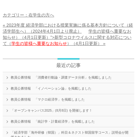
カテゴリー：在学生の方へ
« 2023年度 経済学部における授業実施に係る基本方針について（経
済学部生へ）（2024年4月1日より廃止）
学生の皆様へ重要なお
知らせ）（4月1日更新）">新型コロナウイルスに関する対応につい
て（
学生の皆様へ重要なお知らせ
）（4月1日更新） »
最近の記事
教員公募情報 「消費者行動論・調査データ分析」を掲載しました
教員公募情報 「イノベーション論」を掲載しました
教員公募情報 「マクロ経済学」を掲載しました
「オープンキャンパス2025」(8月8日) を開催します！
教員公募情報 「統計学・計量経済学」を掲載しました
「経済学部「海外研修（韓国）」科目＆ネクスト韓国留学コース」説明会が開