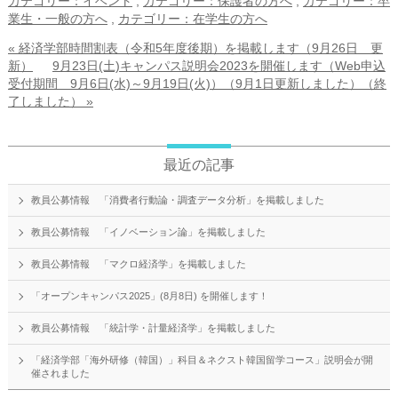
カテゴリー：イベント
,
カテゴリー：保護者の方へ
,
カテゴリー：卒
業生・一般の方へ
,
カテゴリー：在学生の方へ
« 経済学部時間割表（令和5年度後期）を掲載します（9月26日 更
新）
9月23日(土)キャンパス説明会2023を開催します（Web申込
受付期間 9月6日(水)～9月19日(火)）（9月1日更新しました）（終
了しました） »
最近の記事
教員公募情報 「消費者行動論・調査データ分析」を掲載しました
教員公募情報 「イノベーション論」を掲載しました
教員公募情報 「マクロ経済学」を掲載しました
「オープンキャンパス2025」(8月8日) を開催します！
教員公募情報 「統計学・計量経済学」を掲載しました
「経済学部「海外研修（韓国）」科目＆ネクスト韓国留学コース」説明会が開
催されました