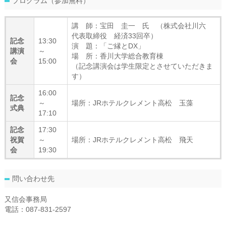
プログラム（参加無料）
講 師：宝田 圭一 氏 （株式会社川六
代表取締役 経済33回卒）
記念
13:30
演 題：「ご縁とDX」
講演
～
場 所：香川大学総合教育棟
会
15:00
（記念講演会は学生限定とさせていただきま
す）
16:00
記念
～
場所：JRホテルクレメント高松 玉藻
式典
17:10
記念
17:30
祝賀
～
場所：JRホテルクレメント高松 飛天
会
19:30
問い合わせ先
又信会事務局
電話：087-831-2597