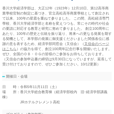
香川大学経済学部は、大正12年（1923年）12月10日、第12高等商
業學校官制の制定に基づき、官立高松高等商業學校として創立され
て以来、100年の星霜を重ねて参りました。 この間、高松経済専門
學校、香川大学経済学部と名称を変えつつも、常にその時代や社会
の要請に対応する教育と研究に努めて参りました。 創立100周年に
あたり、100年の歴史と伝統を振り返り、将来への更なる発展を期す
る契機として、本学部の発展に御支援くださいました関係各位に感
謝の意を表するため、経済学部同窓会（又信会）（
又信会のページ
はこちら
）の協力を得て、創立100周年記念行事を開催いたします。
ぜひ、全国のＯＢ・ＯＧの皆様のご参加をお待ちしております。
（又信会の参加申込書の締切は9月30日になっていますが、延長して
受け付けておりますので、ぜひご参加ください。10/12更新）
開催日・会場
日 時：令和5年11月11日（土）
場 所：香川大学総合教育棟（経済学部校内 旧･経済学部講義
棟）
JRホテルクレメント高松