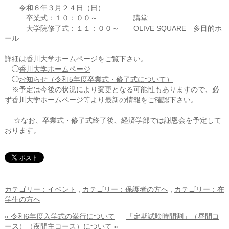
令和６年３月２４日（日）
卒業式：１０：００～ 講堂
大学院修了式：１１：００～ OLIVE SQUARE 多目的ホ
ール
詳細は香川大学ホームページをご覧下さい。
◯
香川大学ホームページ
◯
お知らせ（令和5年度卒業式・修了式について）
※予定は今後の状況により変更となる可能性もありますので、必
ず香川大学ホームページ等より最新の情報をご確認下さい。
☆なお、卒業式・修了式終了後、経済学部では謝恩会を予定して
おります。
カテゴリー：イベント
,
カテゴリー：保護者の方へ
,
カテゴリー：在
学生の方へ
« 令和6年度入学式の挙行について
「定期試験時間割」（昼間コ
ース）（夜間主コース）について »