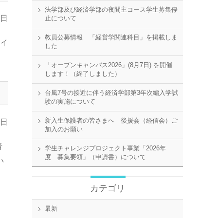
法学部及び経済学部の夜間主コース学生募集停
9日
止について
教員公募情報 「経営学関連科目」を掲載しま
ァイ
した
「オープンキャンパス2026」(8月7日) を開催
します！（終了しました）
台風7号の接近に伴う経済学部第3年次編入学試
験の実施について
新入生保護者の皆さまへ 後援会（経信会）ご
1日
加入のお願い
者
学生チャレンジプロジェクト事業「2026年
度 募集要領」（申請書）について
い
カテゴリ
最新