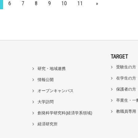
6
7
8
9
10
11
»
TARGET
受験生の方
研究・地域連携
在学生の方
情報公開
保護者の方
オープンキャンパス
卒業生・一
大学訪問
教職員専用
創発科学研究科(経済学系領域)
経済研究所