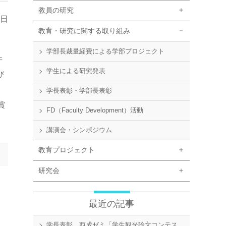
教員の研究
8日
教育・研究に関する取り組み
学部長裁量経費による学部プロジェクト
井
学生による研究発表
び
学長表彰・学部長表彰
賞
FD（Faculty Development）活動
講演会・シンポジウム
教育プロジェクト
研究会
最近の記事
学長表彰 西成ゼミ「学生観光論文コンテス