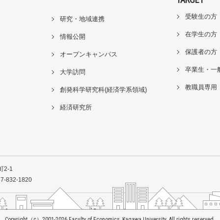
受験生の方
研究・地域連携
在学生の方
情報公開
保護者の方
オープンキャンパス
卒業生・一
大学訪問
教職員専用
創発科学研究科(経済学系領域)
経済研究所
2-1
7-832-1820
Copyright（c）2001-
2026
Faculty of Economics, Kagawa University. All rights reserved.
Copyright（c）2001-
2026
Faculty of Economics, Kagawa University. All rights reserved.