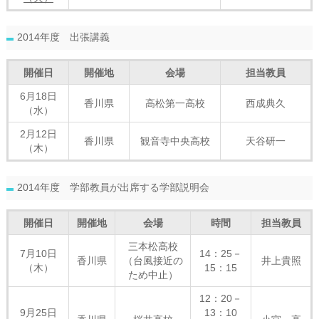
2014年度 出張講義
開催日
開催地
会場
担当教員
6月18日
香川県
高松第一高校
西成典久
（水）
2月12日
香川県
観音寺中央高校
天谷研一
（木）
2014年度 学部教員が出席する学部説明会
開催日
開催地
会場
時間
担当教員
三本松高校
7月10日
14：25－
香川県
（台風接近の
井上貴照
（木）
15：15
ため中止）
12：20－
9月25日
13：10