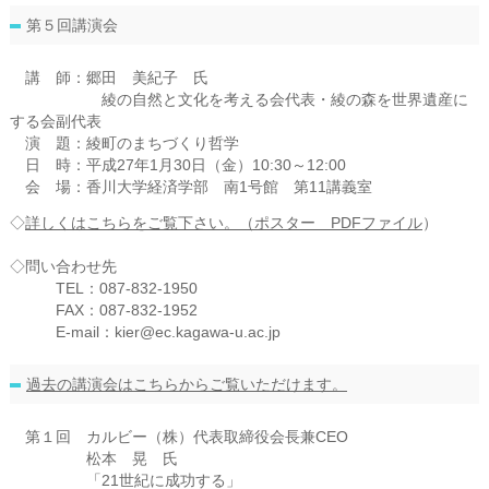
第５回講演会
講 師：郷田 美紀子 氏
綾の自然と文化を考える会代表・綾の森を世界遺産に
する会副代表
演 題：綾町のまちづくり哲学
日 時：平成27年1月30日（金）10:30～12:00
会 場：香川大学経済学部 南1号館 第11講義室
◇
詳しくはこちらをご覧下さい。（ポスター PDFファイル
）
◇問い合わせ先
TEL：087-832-1950
FAX：087-832-1952
E-mail：kier@ec.kagawa-u.ac.jp
過去の講演会はこちらからご覧いただけます。
第１回 カルビー（株）代表取締役会長兼CEO
松本 晃 氏
「21世紀に成功する」