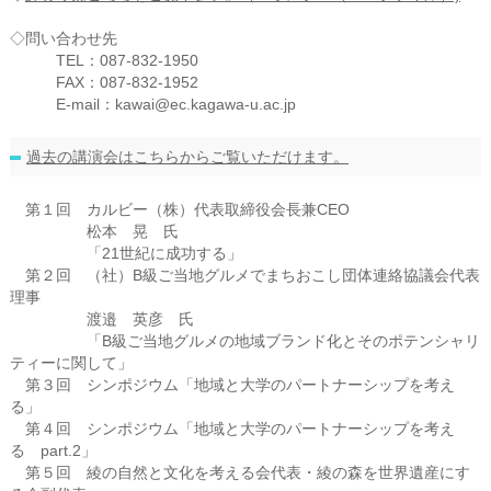
◇問い合わせ先
TEL：087-832-1950
FAX：087-832-1952
E-mail：kawai@ec.kagawa-u.ac.jp
過去の講演会はこちらからご覧いただけます。
第１回 カルビー（株）代表取締役会長兼CEO
松本 晃 氏
「21世紀に成功する」
第２回 （社）B級ご当地グルメでまちおこし団体連絡協議会代表
理事
渡邉 英彦 氏
「B級ご当地グルメの地域ブランド化とそのポテンシャリ
ティーに関して」
第３回 シンポジウム「地域と大学のパートナーシップを考え
る」
第４回 シンポジウム「地域と大学のパートナーシップを考え
る part.2」
第５回 綾の自然と文化を考える会代表・綾の森を世界遺産にす