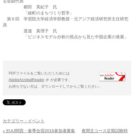
る会副代表
郷田 美紀子 氏
「綾町のまちづくり哲学」
第６回 学習院大学経済学部教授・元アジア経済研究所主任研究
員
渡邉 真理子 氏
「ビジネスモデル分析の視点から見た中国企業の発展」
PDFファイルをご覧いただくためには
AdobeAcrobatReader
が必要です。
お持ちでない方は、ダウンロードしてからご覧ください。
カテゴリー：イベント
« EUIJ関西・春季合宿2016参加者募集
夜間主コース定期試験時