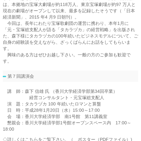
は、本拠地の宝塚大劇場が約118万人、東京宝塚劇場が約97 万人と
現在の劇場がオープンして以来、最多を記録したそうです（「日本
経済新聞」、2015 年4 月9 日朝刊）。
今回は、長年にわたり宝塚歌劇団の運営に携わり、本年1月に
「元・宝塚総支配人が語る「タカラヅカ」の経営戦略」を出版され
た、森下様にタカラヅカの100年続いたビジネスモデルについて、ご
自身の経験談を交えながら、ざっくばらんにお話をしてもらいま
す。
興味のある方はぜひお越し下さい。一般の方のご参加も歓迎で
す。
第７回講演会
講 師：森下 信雄 氏 （香川大学経済学部第34回卒業）
経営コンサルタント・元宝塚総支配人
演 題：タカラヅカ 100 年続いたロマンと算盤
日 時：平成28年1月20日（水）15:00～17:00
会 場：香川大学経済学部 南1号館 第11講義室
懇親会：香川大学経済学部1号館オープンスペース内 17:00～
18:00
◇
詳しくはこちらをご覧下さい。（ ポスター（PDFファイル）)