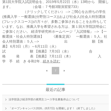
第1回大学院入試説明会を、2019年5月22日（水）13時から 開催し
ます。 （会場：７号館3階演習室733）
（クリックしてください） --> ご関心をお持ちの学生
(推薦入学・一般選抜(分野別コース))および社会人(社会人特別選抜
(フレックスコース))の方々が、多数ご参加されることをお待ちして
います。なお、推薦入学を希望される方は、第１回大学院説明会に
ご参加ください。 経済学研究科ホームページ『入試情報』 --> 【一
般選抜・社会人特別選抜】 《募集定員》 一般選抜：５人、社
会人特別選抜：５人 --> 出 願 【推
薦】 6月3日（月）～6月11日（火）
試 験 【推薦】 7月3日（水） 合
格 発 表 【推薦】 7月11日（木） 入
学 手 続 き 令和2年...
続きを読む
«
7
»
最近の記事
法学部及び経済学部の夜間主コース学生募集停止について
「オープンキャンパス2026」(8月7日) を開催します！（終了しました）