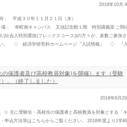
2018年10月 
 ☆ 日 時： 平成３０年１１月２１日（水） 
 場： 幸町南キャンパス 又信記念館１階 特別講義室 ご関
会人(社会人特別選抜(フレックスコース))の方々が、多数ご参加
さい。 ◇ 経済学研究科ホームページ『入試情報』 ◇ 『
校生の保護者及び高校教員対象)を開催します（受験
す）。（終了しました）
2018年8月2
ます。☆ 主に受験生・高校生の保護者と高校教員を対象とする「
申込方法等はこちらからご覧ください。 2018年度より1学科