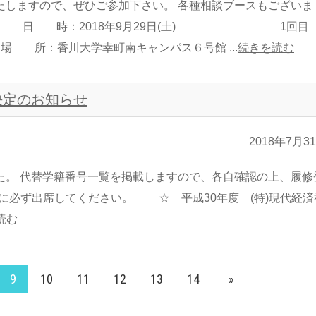
たしますので、ぜひご参加下さい。 各種相談ブースもございま
けます。 日 時：2018年9月29日(土) 1回
：香川大学幸町南キャンパス６号館 ...
続きを読む
決定のお知らせ
2018年7月3
た。 代替学籍番号一覧を掲載しますので、各自確認の上、履修
スに必ず出席してください。 ☆ 平成30年度 (特)現代経済
読む
9
10
11
12
13
14
»