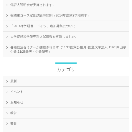
保証人説明会が実施されます。
夜間主コース定期試験時間割（2014年度第2学期前半）
「2014海外研修 ドイツ」追加募集について
大学院経済学研究科入試情報を更新しました。
各種就活セミナーが開催されます（11/12国家公務員･国立大学法人,11/26岡山県
企業,11/26業界・企業研究）
カテゴリ
最新
イベント
お知らせ
報告
募集