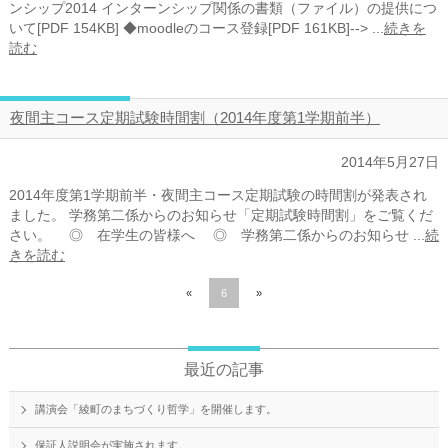
ンシップ2014 インターンシップ関係の書類（ファイル）の提供につ
いて[PDF 154KB] ◆moodleのコース登録[PDF 161KB]--> ...
続きを
読む
夜間主コース定期試験時間割（2014年度第1学期前半）
2014年5月27日
2014年度第1学期前半・夜間主コース定期試験の時間割が発表され
ました。 学務第二係からのお知らせ「定期試験時間割」をご覧くだ
さい。 ◎ 在学生の皆様へ ◎ 学務第二係からのお知らせ ...
続
きを読む
«
6
»
最近の記事
講演会「綾町のまちづくり哲学」を開催します。
保証人説明会が実施されます。