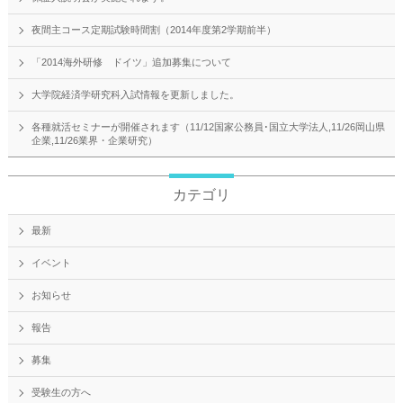
夜間主コース定期試験時間割（2014年度第2学期前半）
「2014海外研修 ドイツ」追加募集について
大学院経済学研究科入試情報を更新しました。
各種就活セミナーが開催されます（11/12国家公務員･国立大学法人,11/26岡山県
企業,11/26業界・企業研究）
カテゴリ
最新
イベント
お知らせ
報告
募集
受験生の方へ