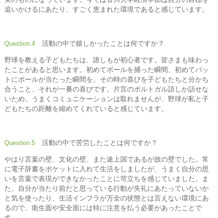
追いかけるにあたり、すごく恵まれた環境であると感じています。
活動の中で嬉しかったことは何ですか？
Question.4
野球を教える子どもたちは、誰しもが初心者です。皆さまも味わっ
たことがあると思います。初めてボールを捕った瞬間、初めてバッ
トにボールが当たった瞬間を。その時の喜びを子どもたちと分かち
合うこと、それが一番の喜びです。片言のポルトガル語しか話せな
いため、うまくコミュニケーションは取れませんが、野球が私と子
どもたちの距離を縮めてくれていると感じています。
活動の中で苦労したことは何ですか？
Question.5
やはり言葉の壁、文化の壁、また途上国であるが故の壁でした。常
に電子辞書をポケットに入れて生活をしましたが、うまく自分の思
いを言葉で表現ができなかったことに苛立ちを感じていました。ま
た、自分が当たり前だと思っている行動が失礼にあたっていないか
と気を使ったり、生活インフラが万全の状態とは言えない環境にあ
るので、衛生面や安全面には特に注意を払う必要があったことで
す。