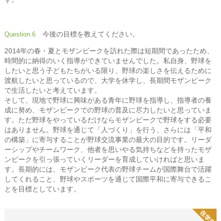
今後の目標を教えてください。
Question.6
2014年の春・夏とモザンビークを訪れた際は短期間であったため、
時間的に納得のいく指導ができていませんでした。私自身、野球を
したいと思う子どもたちがいる限り、野球の楽しさを伝えるために
渡航したいと思っているので、大学を休学し、長期間モザンビーク
で生活したいと考えています。
そして、現地で野球に興味がある青年に野球を指導し、指導者の養
成に努め、モザンビークでの野球の普及に尽力したいと思っていま
す。ただ野球をやっているだけならモザンビークで野球をする必要
はありません。野球を通じて「人づくり」を行う、さらには「平和
の構築」に寄与することが野球交流事業の最大の目的です。リーダ
ーシップやチームワーク、他者を思いやる気持ちなどを持ったモザ
ンビークを引っ張っていくリーダーを育成していければと思いま
す。長期的には、モザンビーク代表の野球チームが国際舞台で活躍
してくれること、野球やスポーツを通じて国際平和に寄与できるこ
とを目標としています。