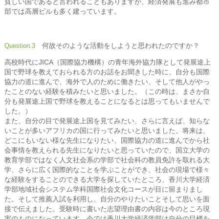
貧しい国であると言われることもありますが、経済発展も進み都市
部では高層ビルも多く建っています。
何故そのような活動をしようと思われたのですか？
Question.3
高校時代にJICA（国際協力機構）の青年海外協力隊として発展途上
国で野球を教えておられる方のお話をお聞きした時に、自分も国際
協力の道に進んで、海外で人のために働きたい、そして他人がやっ
たことのない経験を積みたいと思いました。（この時は、まさか自
分も発展途上国で野球を教えることになるとは思ってもいませんで
した。）
また、自分の目で発展途上国を見てみたい、さらに言えば、知らな
いことが多いアフリカの国に行ってみたいと思いました。将来は、
どこにもいない様な先生になりたい、国際協力の道に進んでから社
会事情を教えられる先生になりたいと思っていたので、国立大学の
教育学部ではなく人文社会系の学部で社会科の教員免許を取れる大
学、さらに広く国際的なことを学ぶことができ、社会の現場で様々
な経験をすることのできる大学を探していたところ、香川大学経済
学部地域社会システム学科国際社会文化コースが目に留まりまし
た。そして推薦入試を利用し、自分のやりたいことそして思いを面
接で伝えました。受験時に書いた志望理由書の内容は今のところ現
実のものになっています。今では香川大学経済学部は自分の目標を