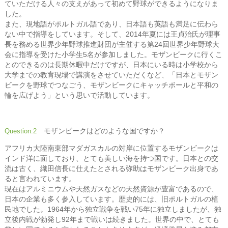
ていただける人々の支えがあって初めて野球ができるようになりま
した。
また、現地語がポルトガル語であり、日本語も英語も満足に伝わら
ない中で指導をしています。そして、2014年夏には王貞治氏が理事
長を務める世界少年野球推進財団が主催する第24回世界少年野球大
会に指導を受けた小学生5名が参加しました。モザンビークに行くこ
とのできるのは長期休暇中だけですが、日本にいる時は小学校から
大学までの教育現場で講演をさせていただくなど、「日本とモザン
ビークを野球でつなごう、モザンビークにキャッチボールと平和の
輪を広げよう」という思いで活動しています。
モザンビークはどのような国ですか？
Question.2
アフリカ大陸南東部マダガスカルの対岸に位置するモザンビークは
インド洋に面しており、とても美しい海を持つ国です。日本との交
流は古く、織田信長に仕えたとされる弥助はモザンビーク出身であ
ると言われています。
現在はアルミニウムや天然ガスなどの天然資源が豊富であるので、
日本の企業も多く参入しています。歴史的には、旧ポルトガルの植
民地でした。1964年から独立戦争を戦い75年に独立しましたが、独
立後内戦が勃発し92年まで戦いは続きました。世界の中で、とても