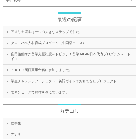
学部表彰
最近の記事
アメリカ留学は一つの大きなステップでした。
グローバル人材育成プログラム（中国語コース）
官民協働海外留学支援制度～トビタテ！留学JAPAN日本代表プログラム～ ド
イツ
ＥＵＩＪ関西夏季合宿に参加しました。
学生チャレンジプロジェクト 英語ガイドでおもてなしプロジェクト
モザンビークで野球を教えています。
カテゴリ
在学生
内定者