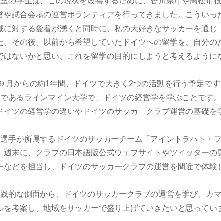
研究室の学生は、この現状を改善するために、香川県庁や高松市
営や試合会場の運営ボランティアを行ってきました。こういっ
域に対する愛着が湧くと同時に、私の大好きなサッカーを通じ
た。その後、以前から希望していたドイツへの留学を、自分の
ではないかと思い、これを留学の目的にしようと考えるように
９月からの約1年間、ドイツで大きく2つの活動を行う予定です
であるラインマイン大学で、ドイツの経営学を学ぶことです
ドイツの経営学の違いやドイツのサッカークラブ運営の基礎を
選手が所属するドイツのサッカーチーム「アイントラハト・
。週末に、クラブの日本語版公式ウェブサイトやツイッターの
ーなどを担当し、ドイツのサッカークラブの運営を間近で体験
践的な側面から、ドイツのサッカークラブの運営を学び、カ
ルを考案し、地域をサッカーで盛り上げていきたいと思ってい