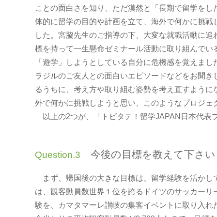
ことの面白さを知り、ただ漠然と「長期で留学をし
体的に留学の目的や計画を立て、海外で何かに挑戦
した。宮脇先生のご指導の下、大変な就職活動に追
標を持って一生懸命ゼミナール活動に取り組んでい
「遊学」しようとしている自分に危機感を覚えまし
ラジルのご友人との面白いエピソードなどをお聞き
るうちに、考え方や取り組む姿勢を考え直すように
外で何かに挑戦しようと思い、このようなプロジェ
以上の2つが、「トビタテ！留学JAPAN日本代表
今後の目標を教えて下さい
Question.3
まず、帰国後の大きな目標は、留学経験を活かして
は、観客動員数世界１位を誇るドイツのサッカーリ
験を、カマタマーレ讃岐の集客イベントに取り入れた