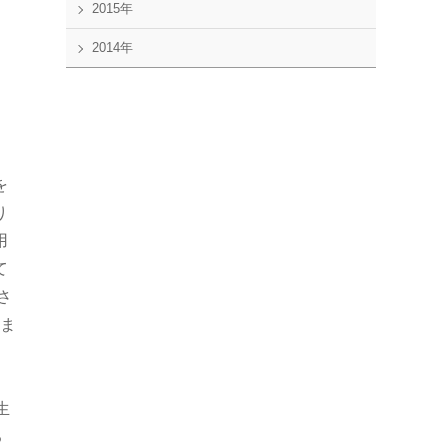
2015年
2014年
こ
を
り
用
て
さ
れま
生
る