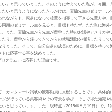
たい」と思っていました。そのように考えていた私が、今回、
したいと思うようになったきっかけは、宮脇先生のゼミナール
われながらも、親身になって後輩を指導して下さる先輩方や、
る同期のゼミナール生を見ると、目標も持たず、ただ単に海外
た。また、宮脇先生から先生が留学した時のお話やアメリカや
したり、留学から帰ってきてからの就職活動を相談したりして
なりました。そして、自分自身の成長のために、目標を持って
クトに応募する事を決めました。
プログラム」に応募した理由です。
、カマタマーレ讃岐の観客動員に貢献することです。具体的
ーグが行っている集客術やその背景を学び、そこで得た知識や
いと思っています。また、現時点（2015年８月19日）で、1