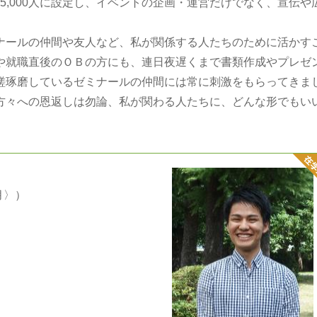
を5,000人に設定し、イベントの企画・運営だけでなく、宣伝や
ールの仲間や友人など、私が関係する人たちのために活かす
や就職直後のＯＢの方にも、連日夜遅くまで書類作成やプレゼ
磋琢磨しているゼミナールの仲間には常に刺激をもらってきま
方々への恩返しは勿論、私が関わる人たちに、どんな形でもい
月〉）