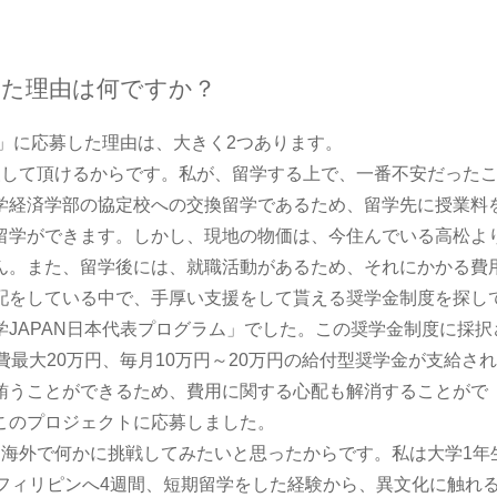
た理由は何ですか？
」に応募した理由は、大きく2つあります。
して頂けるからです。私が、留学する上で、一番不安だった
学経済学部の協定校への交換留学であるため、留学先に授業料
留学ができます。しかし、現地の物価は、今住んでいる高松よ
ん。また、留学後には、就職活動があるため、それにかかる費
配をしている中で、手厚い支援をして貰える奨学金制度を探し
JAPAN日本代表プログラム」でした。この奨学金制度に採択
最大20万円、毎月10万円～20万円の給付型奨学金が支給さ
賄うことができるため、費用に関する心配も解消することがで
このプロジェクトに応募しました。
海外で何かに挑戦してみたいと思ったからです。私は大学1年
フィリピンへ4週間、短期留学をした経験から、異文化に触れ