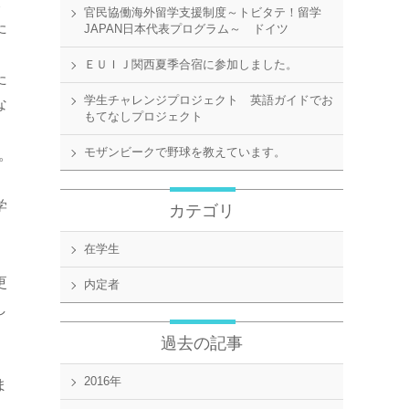
役
官民協働海外留学支援制度～トビタテ！留学
た
JAPAN日本代表プログラム～ ドイツ
ＥＵＩＪ関西夏季合宿に参加しました。
た
学生チャレンジプロジェクト 英語ガイドでお
な
もてなしプロジェクト
モザンビークで野球を教えています。
。
。
学
カテゴリ
在学生
フ
更
内定者
し
過去の記事
マ
2016年
ま