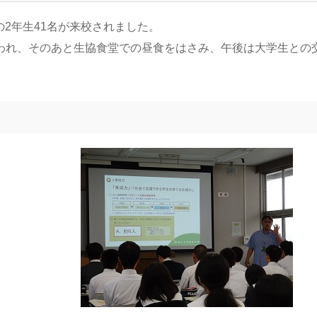
の2年生41名が来校されました。
われ、そのあと生協食堂での昼食をはさみ、午後は大学生との