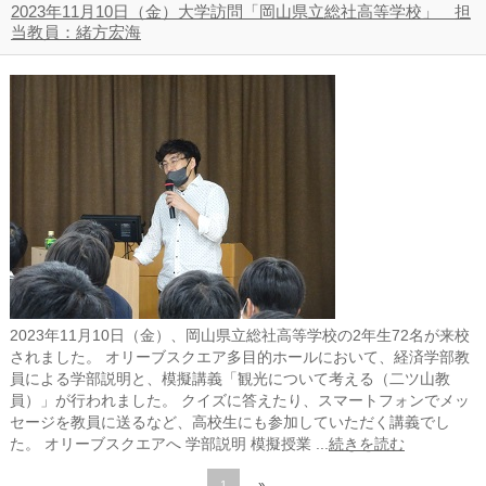
2023年11月10日（金）大学訪問「岡山県立総社高等学校」 担
当教員：緒方宏海
2023年11月10日（金）、岡山県立総社高等学校の2年生72名が来校
されました。 オリーブスクエア多目的ホールにおいて、経済学部教
員による学部説明と、模擬講義「観光について考える（二ツ山教
員）」が行われました。 クイズに答えたり、スマートフォンでメッ
セージを教員に送るなど、高校生にも参加していただく講義でし
た。 オリーブスクエアへ 学部説明 模擬授業 ...
続きを読む
1
»