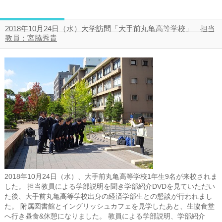
2018年10月24日（水）大学訪問「大手前丸亀高等学校」 担当
教員：宮脇秀貴
2018年10月24日（水）、大手前丸亀高等学校1年生9名が来校されま
した。 担当教員による学部説明を聞き学部紹介DVDを見ていただい
た後、大手前丸亀高等学校出身の経済学部生との懇談が行われまし
た。 附属図書館とイングリッシュカフェを見学したあと、生協食堂
へ行き昼食&休憩になりました。 教員による学部説明、学部紹介