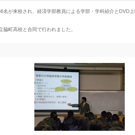
生36名が来校され、経済学部教員による学部・学科紹介とDVD上
県立脇町高校と合同で行われました。