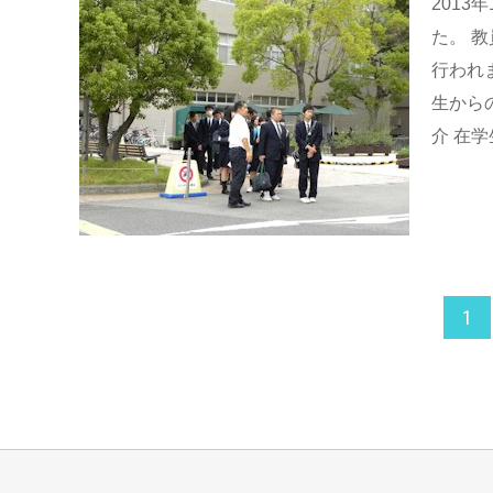
2013
た。 
行われ
生から
介 在学
1