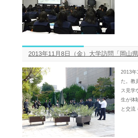
2013年11月8日（金）大学訪問「岡
201
た。教
ス見学
生が体
と交流 