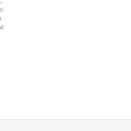
し
が
校
紹