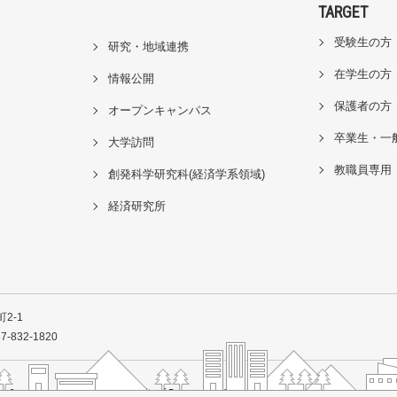
TARGET
受験生の方
研究・地域連携
在学生の方
情報公開
保護者の方
オープンキャンパス
卒業生・一
大学訪問
教職員専用
創発科学研究科(経済学系領域)
経済研究所
2-1
7-832-1820
Copyright（c）2001-
2026
Faculty of Economics, Kagawa University. All rights reserved.