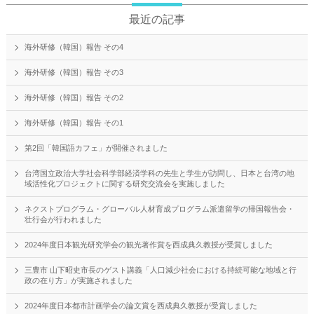
最近の記事
海外研修（韓国）報告 その4
海外研修（韓国）報告 その3
海外研修（韓国）報告 その2
海外研修（韓国）報告 その1
第2回「韓国語カフェ」が開催されました
台湾国立政治大学社会科学部経済学科の先生と学生が訪問し、日本と台湾の地
域活性化プロジェクトに関する研究交流会を実施しました
ネクストプログラム・グローバル人材育成プログラム派遣留学の帰国報告会・
壮行会が行われました
2024年度日本観光研究学会の観光著作賞を西成典久教授が受賞しました
三豊市 山下昭史市長のゲスト講義「人口減少社会における持続可能な地域と行
政の在り方」が実施されました
2024年度日本都市計画学会の論文賞を西成典久教授が受賞しました