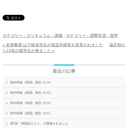
カテゴリー：カリキュラム・講義
,
カテゴリー：国際交流・留学
« 名誉教授 山下隆資先生が瑞宝中綬章を受章されました
協定校か
ら13名の留学生が来ました »
最近の記事
海外研修（韓国）報告 その4
海外研修（韓国）報告 その3
海外研修（韓国）報告 その2
海外研修（韓国）報告 その1
第2回「韓国語カフェ」が開催されました