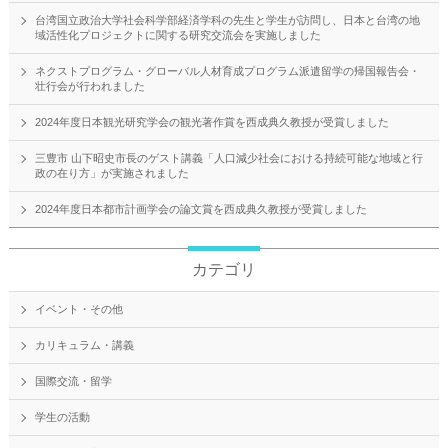
台湾国立政治大学社会科学部経済学科の先生と学生が訪問し、日本と台湾の地
域活性化プロジェクトに関する研究交流会を実施しました
ネクストプログラム・グローバル人材育成プログラム派遣留学の帰国報告会・
壮行会が行われました
2024年度日本観光研究学会の観光著作賞を西成典久教授が受賞しました
三豊市 山下昭史市長のゲスト講義「人口減少社会における持続可能な地域と行
政の在り方」が実施されました
2024年度日本都市計画学会の論文賞を西成典久教授が受賞しました
カテゴリ
イベント・その他
カリキュラム・講義
国際交流・留学
学生の活動