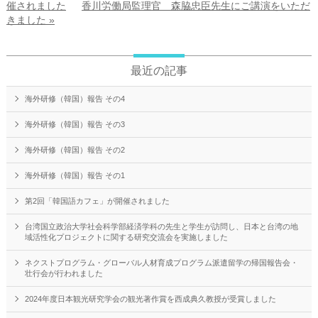
催されました
香川労働局監理官 森脇忠臣先生にご講演をいただ
きました »
最近の記事
海外研修（韓国）報告 その4
海外研修（韓国）報告 その3
海外研修（韓国）報告 その2
海外研修（韓国）報告 その1
第2回「韓国語カフェ」が開催されました
台湾国立政治大学社会科学部経済学科の先生と学生が訪問し、日本と台湾の地
域活性化プロジェクトに関する研究交流会を実施しました
ネクストプログラム・グローバル人材育成プログラム派遣留学の帰国報告会・
壮行会が行われました
2024年度日本観光研究学会の観光著作賞を西成典久教授が受賞しました