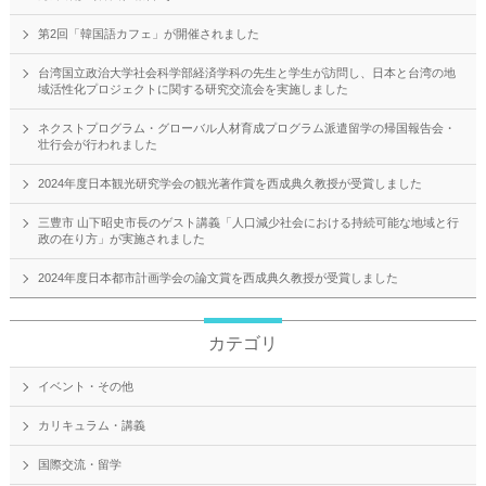
第2回「韓国語カフェ」が開催されました
台湾国立政治大学社会科学部経済学科の先生と学生が訪問し、日本と台湾の地
域活性化プロジェクトに関する研究交流会を実施しました
ネクストプログラム・グローバル人材育成プログラム派遣留学の帰国報告会・
壮行会が行われました
2024年度日本観光研究学会の観光著作賞を西成典久教授が受賞しました
三豊市 山下昭史市長のゲスト講義「人口減少社会における持続可能な地域と行
政の在り方」が実施されました
2024年度日本都市計画学会の論文賞を西成典久教授が受賞しました
カテゴリ
イベント・その他
カリキュラム・講義
国際交流・留学