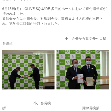
6月15日(月)、OLIVE SQUARE 多目的ホールにおいて寄付贈呈式が
行われました。
又信会からは小川会長、対馬副会長、事務局より大西様が出席さ
れ、筧学長に目録が手渡されました。
小川会長から筧学長へ目録
を贈呈
小川会長挨
拶 筧学長挨拶