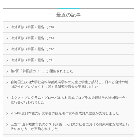
最近の記事
海外研修（韓国）報告 その4
海外研修（韓国）報告 その3
海外研修（韓国）報告 その2
海外研修（韓国）報告 その1
第2回「韓国語カフェ」が開催されました
台湾国立政治大学社会科学部経済学科の先生と学生が訪問し、日本と台湾の地
域活性化プロジェクトに関する研究交流会を実施しました
ネクストプログラム・グローバル人材育成プログラム派遣留学の帰国報告会・
壮行会が行われました
2024年度日本観光研究学会の観光著作賞を西成典久教授が受賞しました
三豊市 山下昭史市長のゲスト講義「人口減少社会における持続可能な地域と行
政の在り方」が実施されました