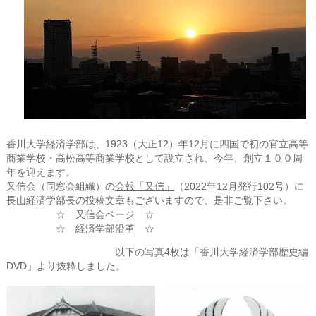
香川大学経済学部は、1923（大正12）年12月に四国で初の官立高等
商業学校・高松高等商業学校として設立され、今年、創立１００周
年を迎えます。
又信会（同窓会組織）の
会報「又信」
（2022年12月発行102号）に
長山経済学部長の投稿文章もございますので、是非ご覧下さい。
☆
又信会ページ
☆
☆
経済学部沿革
☆
以下の写真4枚は「香川大学経済学部歴史編
DVD」より抜粋しました。