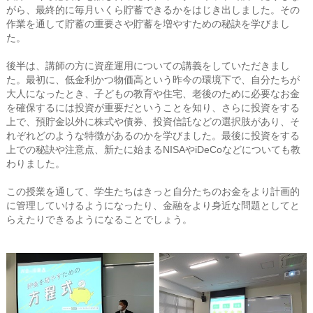
がら、最終的に毎月いくら貯蓄できるかをはじき出しました。その
作業を通して貯蓄の重要さや貯蓄を増やすための秘訣を学びまし
た。
後半は、講師の方に資産運用についての講義をしていただきまし
た。最初に、低金利かつ物価高という昨今の環境下で、自分たちが
大人になったとき、子どもの教育や住宅、老後のために必要なお金
を確保するには投資が重要だということを知り、さらに投資をする
上で、預貯金以外に株式や債券、投資信託などの選択肢があり、そ
れぞれどのような特徴があるのかを学びました。最後に投資をする
上での秘訣や注意点、新たに始まるNISAやiDeCoなどについても教
わりました。
この授業を通して、学生たちはきっと自分たちのお金をより計画的
に管理していけるようになったり、金融をより身近な問題としてと
らえたりできるようになることでしょう。