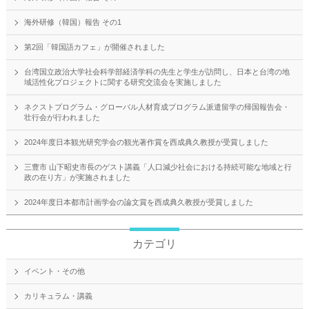
海外研修（韓国）報告 その1
第2回「韓国語カフェ」が開催されました
台湾国立政治大学社会科学部経済学科の先生と学生が訪問し、日本と台湾の地
域活性化プロジェクトに関する研究交流会を実施しました
ネクストプログラム・グローバル人材育成プログラム派遣留学の帰国報告会・
壮行会が行われました
2024年度日本観光研究学会の観光著作賞を西成典久教授が受賞しました
三豊市 山下昭史市長のゲスト講義「人口減少社会における持続可能な地域と行
政の在り方」が実施されました
2024年度日本都市計画学会の論文賞を西成典久教授が受賞しました
カテゴリ
イベント・その他
カリキュラム・講義