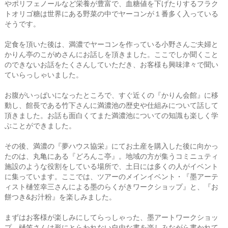
やポリフェノールなど栄養が豊富で、血糖値を下げたりするフラク
トオリゴ糖は世界にある野菜の中でヤーコンが１番多く入っている
そうです。
定食を頂いた後は、満濃でヤーコンを作っている小野さんご夫婦と
かりん亭のこがめさんにお話しを頂きました。ここでしか聞くこと
のできないお話をたくさんしていただき、お客様も興味津々で聞い
ていらっしゃいました。
お腹がいっぱいになったところで、すぐ近くの『かりん会館』に移
動し、館長である竹下さんに満濃池の歴史や仕組みについて話して
頂きました。お話も面白くてまた満濃池についての知識も楽しく学
ぶことができました。
その後、満濃の『夢ハウス協栄』にてお土産を購入した後に向かっ
たのは、丸亀にある『どろんこ亭』。地域の方が集うコミニュティ
施設のような役割をしている場所で、土日には多くの人がイベント
に集っています。ここでは、ツアーのメインイベント・『墨アーテ
ィスト樋笠幸三さんによる墨のらくがきワークショップ』と、『お
餅つき&お汁粉』を楽しみました。
まずはお客様が楽しみにしてらっしゃった、墨アートワークショッ
プ。樋笠さんは形にとらわれない自由な書を楽しみながら書かれて