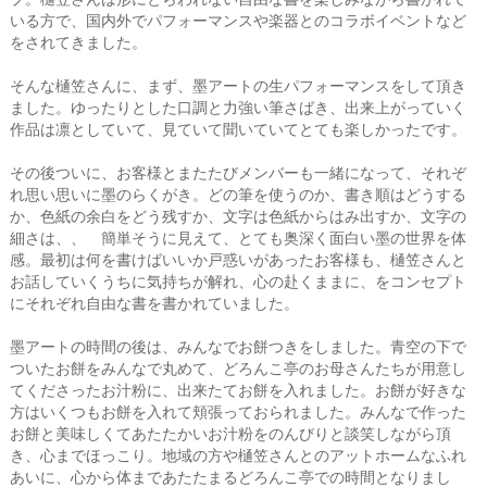
いる方で、国内外でパフォーマンスや楽器とのコラボイベントなど
をされてきました。
そんな樋笠さんに、まず、墨アートの生パフォーマンスをして頂き
ました。ゆったりとした口調と力強い筆さばき、出来上がっていく
作品は凛としていて、見ていて聞いていてとても楽しかったです。
その後ついに、お客様とまたたびメンバーも一緒になって、それぞ
れ思い思いに墨のらくがき。どの筆を使うのか、書き順はどうする
か、色紙の余白をどう残すか、文字は色紙からはみ出すか、文字の
細さは、、 簡単そうに見えて、とても奥深く面白い墨の世界を体
感。最初は何を書けばいいか戸惑いがあったお客様も、樋笠さんと
お話していくうちに気持ちが解れ、心の赴くままに、をコンセプト
にそれぞれ自由な書を書かれていました。
墨アートの時間の後は、みんなでお餅つきをしました。青空の下で
ついたお餅をみんなで丸めて、どろんこ亭のお母さんたちが用意し
てくださったお汁粉に、出来たてお餅を入れました。お餅が好きな
方はいくつもお餅を入れて頬張っておられました。みんなで作った
お餅と美味しくてあたたかいお汁粉をのんびりと談笑しながら頂
き、心までほっこり。地域の方や樋笠さんとのアットホームなふれ
あいに、心から体まであたたまるどろんこ亭での時間となりまし