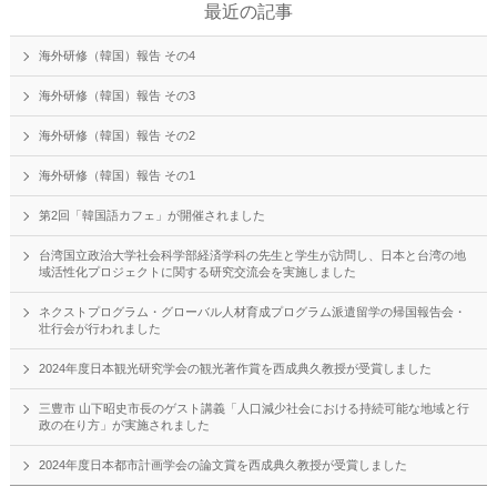
最近の記事
海外研修（韓国）報告 その4
海外研修（韓国）報告 その3
海外研修（韓国）報告 その2
海外研修（韓国）報告 その1
第2回「韓国語カフェ」が開催されました
台湾国立政治大学社会科学部経済学科の先生と学生が訪問し、日本と台湾の地
域活性化プロジェクトに関する研究交流会を実施しました
ネクストプログラム・グローバル人材育成プログラム派遣留学の帰国報告会・
壮行会が行われました
2024年度日本観光研究学会の観光著作賞を西成典久教授が受賞しました
三豊市 山下昭史市長のゲスト講義「人口減少社会における持続可能な地域と行
政の在り方」が実施されました
2024年度日本都市計画学会の論文賞を西成典久教授が受賞しました