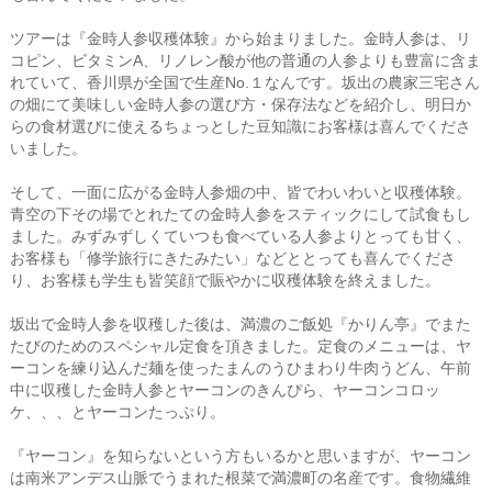
ツアーは『金時人参収穫体験』から始まりました。金時人参は、リ
コピン、ビタミンA、リノレン酸が他の普通の人参よりも豊富に含ま
れていて、香川県が全国で生産No.１なんです。坂出の農家三宅さん
の畑にて美味しい金時人参の選び方・保存法などを紹介し、明日か
らの食材選びに使えるちょっとした豆知識にお客様は喜んでくださ
いました。
そして、一面に広がる金時人参畑の中、皆でわいわいと収穫体験。
青空の下その場でとれたての金時人参をスティックにして試食もし
ました。みずみずしくていつも食べている人参よりとっても甘く、
お客様も「修学旅行にきたみたい」などととっても喜んでくださ
り、お客様も学生も皆笑顔で賑やかに収穫体験を終えました。
坂出で金時人参を収穫した後は、満濃のご飯処『かりん亭』でまた
たびのためのスペシャル定食を頂きました。定食のメニューは、ヤ
ーコンを練り込んだ麺を使ったまんのうひまわり牛肉うどん、午前
中に収穫した金時人参とヤーコンのきんぴら、ヤーコンコロッ
ケ、、、とヤーコンたっぷり。
『ヤーコン』を知らないという方もいるかと思いますが、ヤーコン
は南米アンデス山脈でうまれた根菜で満濃町の名産です。食物繊維