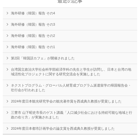
最近の記事
海外研修（韓国）報告 その4
海外研修（韓国）報告 その3
海外研修（韓国）報告 その2
海外研修（韓国）報告 その1
第2回「韓国語カフェ」が開催されました
台湾国立政治大学社会科学部経済学科の先生と学生が訪問し、日本と台湾の地
域活性化プロジェクトに関する研究交流会を実施しました
ネクストプログラム・グローバル人材育成プログラム派遣留学の帰国報告会・
壮行会が行われました
2024年度日本観光研究学会の観光著作賞を西成典久教授が受賞しました
三豊市 山下昭史市長のゲスト講義「人口減少社会における持続可能な地域と行
政の在り方」が実施されました
2024年度日本都市計画学会の論文賞を西成典久教授が受賞しました