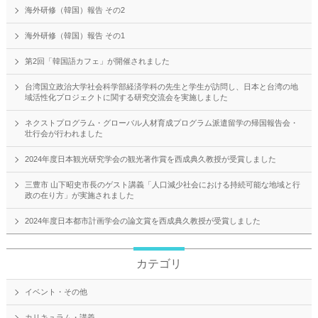
海外研修（韓国）報告 その2
海外研修（韓国）報告 その1
第2回「韓国語カフェ」が開催されました
台湾国立政治大学社会科学部経済学科の先生と学生が訪問し、日本と台湾の地
域活性化プロジェクトに関する研究交流会を実施しました
ネクストプログラム・グローバル人材育成プログラム派遣留学の帰国報告会・
壮行会が行われました
2024年度日本観光研究学会の観光著作賞を西成典久教授が受賞しました
三豊市 山下昭史市長のゲスト講義「人口減少社会における持続可能な地域と行
政の在り方」が実施されました
2024年度日本都市計画学会の論文賞を西成典久教授が受賞しました
カテゴリ
イベント・その他
カリキュラム・講義