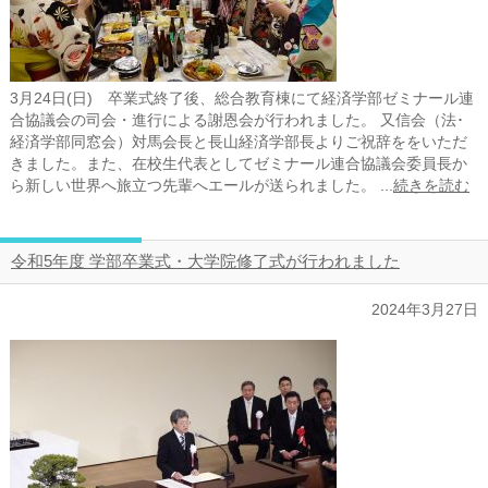
3月24日(日) 卒業式終了後、総合教育棟にて経済学部ゼミナール連
合協議会の司会・進行による謝恩会が行われました。 又信会（法･
経済学部同窓会）対馬会長と長山経済学部長よりご祝辞ををいただ
きました。また、在校生代表としてゼミナール連合協議会委員長か
ら新しい世界へ旅立つ先輩へエールが送られました。 ...
続きを読む
令和5年度 学部卒業式・大学院修了式が行われました
2024年3月27日