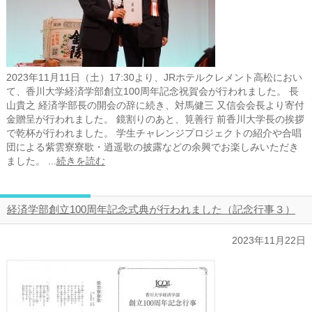
2023年11月11日（土）17:30より、JRホテルクレメント高松におい
て、香川大学経済学部創立100周年記念祝賀会が行われました。 長
山貴之 経済学部長の開会の辞に続き、対馬健三 又信会会長より寄付
金贈呈が行われました。 鏡割りのあと、筧善行 前香川大学長の挨拶
で乾杯が行われました。 学生チャレンジプロジェクトの紹介や合唱
団による紫雲寮寮歌・逍遥歌の披露などの余興でお楽しみいただき
ました。 ...
続きを読む
経済学部創立100周年記念式典が行われました（記念行事３）
2023年11月22日