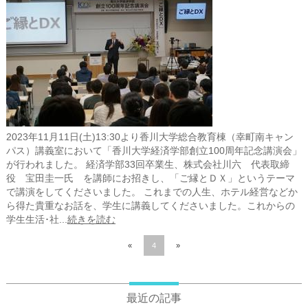
2023年11月11日(土)13:30より香川大学総合教育棟（幸町南キャン
パス）講義室において「香川大学経済学部創立100周年記念講演会」
が行われました。 経済学部33回卒業生、株式会社川六 代表取締
役 宝田圭一氏 を講師にお招きし、「ご縁とＤＸ」というテーマ
で講演をしてくださいました。 これまでの人生、ホテル経営などか
ら得た貴重なお話を、学生に講義してくださいました。これからの
学生生活･社...
続きを読む
«
4
»
最近の記事