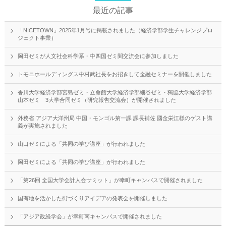
最近の記事
「NICETOWN」2025年1月号に掲載されました（経済学部学生チャレンジプロ
ジェクト事業）
岡田ゼミが人文社会科学系・中四国ゼミ間交流会に参加しました
トモニホールディングス中村武社長をお招きして金融セミナーを開催しました
香川大学経済学部宮島ゼミ・立命館大学経済学部細谷ゼミ・獨協大学経済学部
山本ゼミ 3大学合同ゼミ（研究報告交流会）が開催されました
外務省 アジア大洋州局 中国・モンゴル第一課 課長補佐 國金栄江様のゲスト講
義が実施されました
山口ゼミによる「共同の学び講座」が行われました
岡田ゼミによる「共同の学び講座」が行われました
「第26回 全国大学会計人会サミット」が幸町キャンパスで開催されました
国有地を活かした街づくりアイデアの発表会を開催しました
「アジア政経学会」が幸町南キャンパスで開催されました