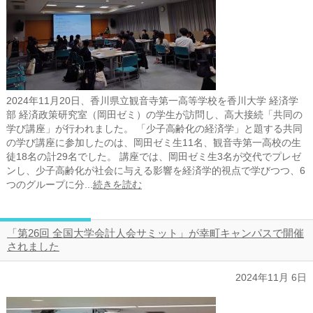
2024年11月20日、香川県立観音寺第一高等学校を香川大学 経済学
部 経済政策研究室（岡田ゼミ）の学生が訪問し、高大接続「共同の
学び講座」が行われました。 「少子高齢化の経済学」と題する共同
の学び講座に参加したのは、岡田ゼミ生11名、観音寺第一高校の生
徒18名の計29名でした。 講座では、岡田ゼミ生3名が交代でプレゼ
ンし、少子高齢化が社会に与える影響を経済学的視点で学びつつ、6
つのグループに分...
続きを読む
「第26回 全国大学会計人会サミット」が幸町キャンパスで開催
されました
2024年11月 6日