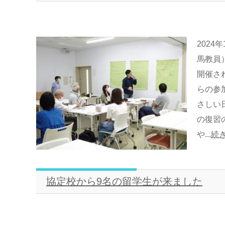
202
馬教員
開催さ
らの参
さしい
の復習
や...
続
協定校から9名の留学生が来ました