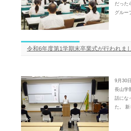
だった
グルー
令和6年度第1学期末卒業式が行われま
9月30
長山学
話にな
た。 新