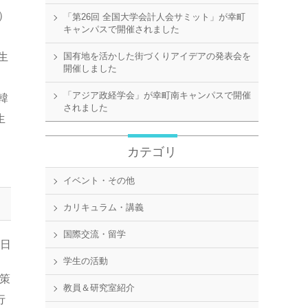
）
「第26回 全国大学会計人会サミット」が幸町
キャンパスで開催されました
当
生
国有地を活かした街づくりアイデアの発表会を
開催しました
「アジア政経学会」が幸町南キャンパスで開催
韓
されました
生
カテゴリ
イベント・その他
カリキュラム・講義
国際交流・留学
7日
学生の活動
政策
教員＆研究室紹介
行