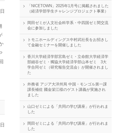
「NICETOWN」2025年1月号に掲載されました
5日
（経済学部学生チャレンジプロジェクト事業）
岡田ゼミが人文社会科学系・中四国ゼミ間交流
翔
会に参加しました
が
トモニホールディングス中村武社長をお招きし
か
て金融セミナーを開催しました
や
香川大学経済学部宮島ゼミ・立命館大学経済学
回
部細谷ゼミ・獨協大学経済学部山本ゼミ 3大
学合同ゼミ（研究報告交流会）が開催されまし
ー
た
外務省 アジア大洋州局 中国・モンゴル第一課
課長補佐 國金栄江様のゲスト講義が実施され
ました
山口ゼミによる「共同の学び講座」が行われま
した
岡田ゼミによる「共同の学び講座」が行われま
9日
した