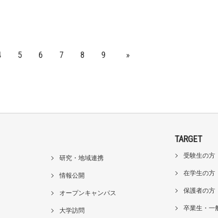
4
5
6
7
8
9
»
TARGET
受験生の方
研究・地域連携
在学生の方
情報公開
保護者の方
オープンキャンパス
卒業生・一
大学訪問