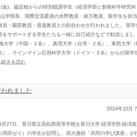
4日(金)、協定校からの特別聴講学生（経済学部と創発科学研究科
長山学部長、国際交流委員の水野教員・緒方教員、留学生を担
教員・園部教員・渡邉教員との顔合わせが行われました。 留学
活をサポートする学生たちも一緒に自己紹介などで歓談しまし
上海大学（中国・２名）、真理大学（台湾・２名）、東西大学（
名）、ラインマイン応用科学大学（ドイツ・３名）からの留学
.
続きを読む
行われました
2024年10月 
4年9月27日、香川県立高松西高等学校を香川大学 経済学部 経済
（岡田ゼミ）の学生が訪問し、高大接続「共同の学び講座」が