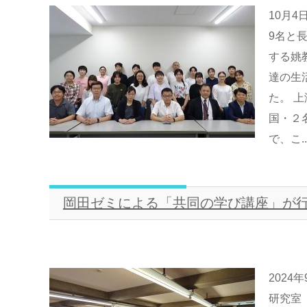
10月
9名と
する姚
達の生
た。 
国・２
で、こ..
岡田ゼミによる「共同の学び講座」が
202
研究室