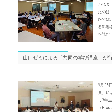
われま
たのは
座では
る影響
を読む
山口ゼミによる「共同の学び講座」が
9月2
員）に
ミ3年
（Prod