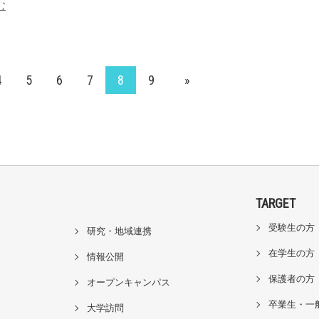
む
4
5
6
7
8
9
»
TARGET
受験生の方
研究・地域連携
在学生の方
情報公開
保護者の方
オープンキャンパス
卒業生・一
大学訪問