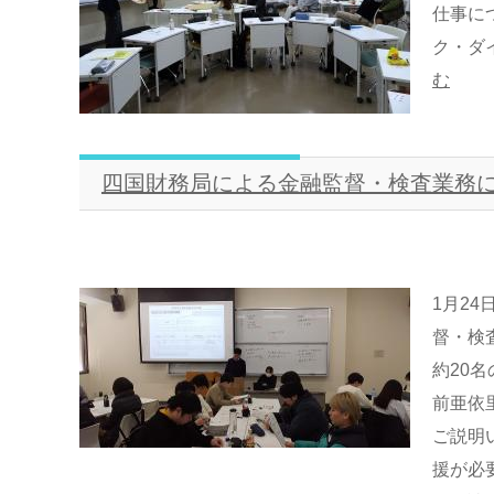
仕事に
ク・ダイ
む
四国財務局による金融監督・検査業務
1月24
督・検
約20
前亜依
ご説明
援が必