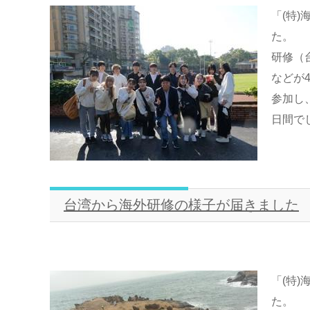
「(特
た。 
研修（
などが
参加し
日間で
台湾から海外研修の様子が届きました
「(特
た。 