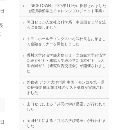
「NICETOWN」2025年1月号に掲載されました
7日
（経済学部学生チャレンジプロジェクト事業）
岡田ゼミが人文社会科学系・中四国ゼミ間交流
授
会に参加しました
式
トモニホールディングス中村武社長をお招きし
、
て金融セミナーを開催しました
香川大学経済学部宮島ゼミ・立命館大学経済学
部細谷ゼミ・獨協大学経済学部山本ゼミ 3大
学合同ゼミ（研究報告交流会）が開催されまし
た
外務省 アジア大洋州局 中国・モンゴル第一課
課長補佐 國金栄江様のゲスト講義が実施され
ました
山口ゼミによる「共同の学び講座」が行われま
した
岡田ゼミによる「共同の学び講座」が行われま
9日
した