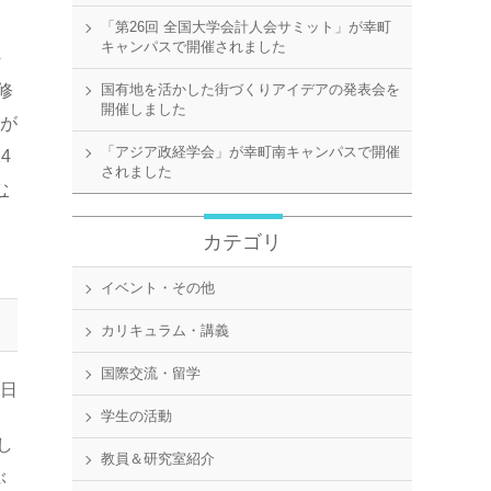
「第26回 全国大学会計人会サミット」が幸町
キャンパスで開催されました
外
修
国有地を活かした街づくりアイデアの発表会を
開催しました
生が
「アジア政経学会」が幸町南キャンパスで開催
4
されました
む
カテゴリ
イベント・その他
カリキュラム・講義
国際交流・留学
8日
学生の活動
し
教員＆研究室紹介
ぶ