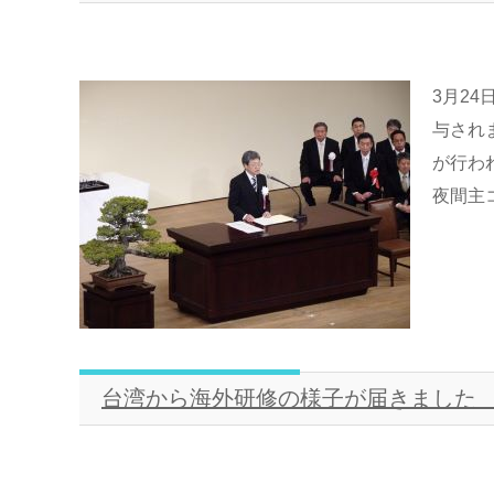
3月2
与されま
が行わ
夜間主コ
台湾から海外研修の様子が届きました