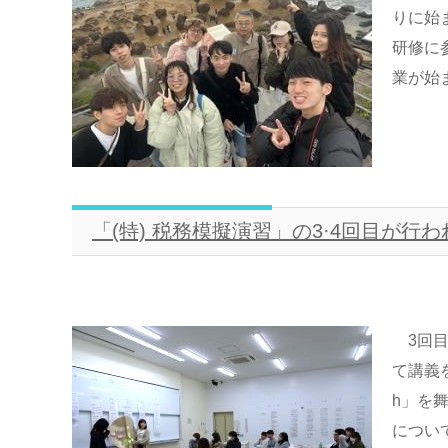
りに始
研修に
業が始ま
「(特) 税務模擬演習」の3·4回目が行
3回目
て講義
h」を
につい