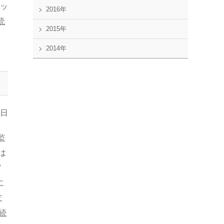
ブッ
2016年
読
2015年
2014年
2日
監
は
宮
に
支
続