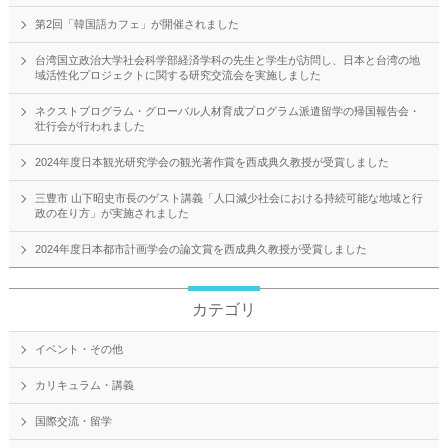
第2回「韓国語カフェ」が開催されました
台湾国立政治大学社会科学部経済学科の先生と学生が訪問し、日本と台湾の地
域活性化プロジェクトに関する研究交流会を実施しました
ネクストプログラム・グローバル人材育成プログラム派遣留学の帰国報告会・
壮行会が行われました
2024年度日本観光研究学会の観光著作賞を西成典久教授が受賞しました
三豊市 山下昭史市長のゲスト講義「人口減少社会における持続可能な地域と行
政の在り方」が実施されました
2024年度日本都市計画学会の論文賞を西成典久教授が受賞しました
カテゴリ
イベント・その他
カリキュラム・講義
国際交流・留学