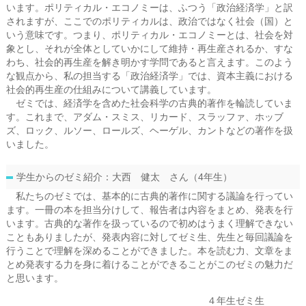
います。ポリティカル・エコノミーは、ふつう「政治経済学」と訳
されますが、ここでのポリティカルは、政治ではなく社会（国）と
いう意味です。つまり、ポリティカル・エコノミーとは、社会を対
象とし、それが全体としていかにして維持・再生産されるか、すな
わち、社会的再生産を解き明かす学問であると言えます。このよう
な観点から、私の担当する「政治経済学」では、資本主義における
社会的再生産の仕組みについて講義しています。
ゼミでは、経済学を含めた社会科学の古典的著作を輪読していま
す。これまで、アダム・スミス、リカード、スラッファ、ホッブ
ズ、ロック、ルソー、ロールズ、ヘーゲル、カントなどの著作を扱
いました。
学生からのゼミ紹介：大西 健太 さん（4年生）
私たちのゼミでは、基本的に古典的著作に関する議論を行ってい
ます。一冊の本を担当分けして、報告者は内容をまとめ、発表を行
います。古典的な著作を扱っているので初めはうまく理解できない
こともありましたが、発表内容に対してゼミ生、先生と毎回議論を
行うことで理解を深めることができました。本を読む力、文章をま
とめ発表する力を身に着けることができることがこのゼミの魅力だ
と思います。
４年生ゼミ生