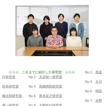
☆☆☆ これまでに紹介した研究室 ☆☆☆
No.1
原直
行研究室
No.2
天谷研一研究室
No.3
古川
尚幸研究室
No.4
髙橋明郎研究室
No.5
岡田
徹太郎研究室
No.6
青木宏之研究室
No.7
水野
康一研究室
No.8
大野拓行研究室